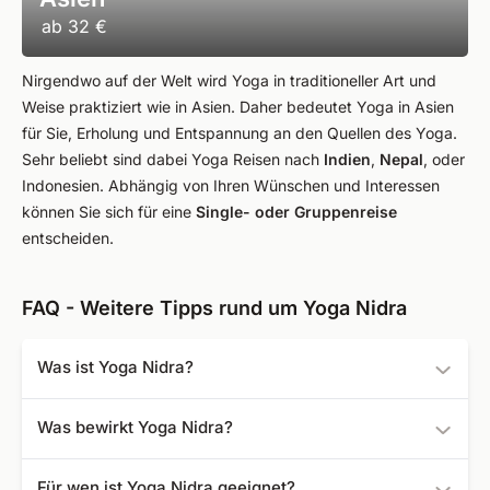
ab
32 €
Nirgendwo auf der Welt wird Yoga in traditioneller Art und
Weise praktiziert wie in Asien. Daher bedeutet Yoga in Asien
für Sie, Erholung und Entspannung an den Quellen des Yoga.
Sehr beliebt sind dabei Yoga Reisen nach
Indien
,
Nepal
, oder
Indonesien. Abhängig von Ihren Wünschen und Interessen
können Sie sich für eine
Single- oder Gruppenreise
entscheiden.
FAQ - Weitere Tipps rund um Yoga Nidra
Was ist Yoga Nidra?
Im Wesentlichen ist darunter ein bewusst herbeigeführter
Was bewirkt Yoga Nidra?
psychischer Schlafzustand zu verstehen. Erreicht wird
dieser durch die Lenkung von Energie im Körper,
Mit dieser Yoga Methode können Sie Körper, Geist und
Für wen ist Yoga Nidra geeignet?
Visualisierungen und Achtsamkeit.