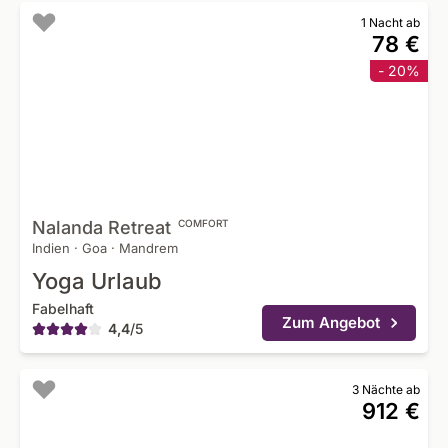
1 Nacht ab
78 €
- 20%
Nalanda
Retreat
COMFORT
Indien
·
Goa
·
Mandrem
Yoga Urlaub
Fabelhaft
Zum Angebot
4,4
/
5
3 Nächte ab
912 €