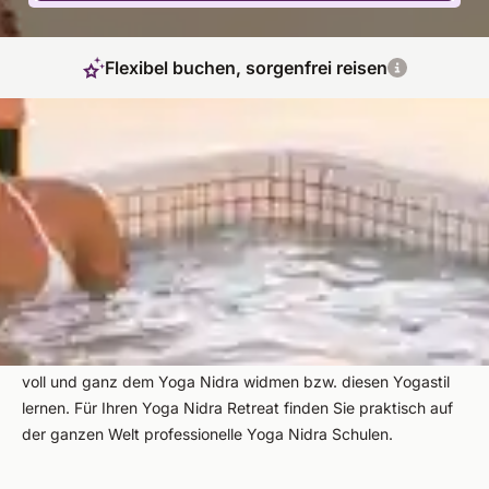
Flexibel buchen, sorgenfrei reisen
Regeneration durch Tiefenentspannung
Mit Yoga Nidra erzielen Sie durch einen Zustand zwischen
Schlaf und Wachsein eine wohltuende Tiefenentspannung für
Körper, Geist und Seele. Dadurch können Sie sich optimal von
Stress und psychologischen Belastungen befreien. Egal, ob
als Anfänger, als Fortgeschrittener oder als Geübter, bei einem
Yoga Nidra Urlaub können Sie sich fernab vom Alltagsstress
voll und ganz dem Yoga Nidra widmen bzw. diesen Yogastil
lernen. Für Ihren Yoga Nidra Retreat finden Sie praktisch auf
der ganzen Welt professionelle Yoga Nidra Schulen.