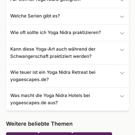
Seele perfekt entspannen und von der Umwelt
abschalten.
Da keine Vorkenntnisse notwendig sind, ist dieser Yoga
Welche Serien gibt es?
Stil für jedermann geeignet.
In der Praxis gibt es 7 Stufen, die nach und nach
Wie oft sollte ich Yoga Nidra praktizieren?
ausgeführt werden.
Um den yogischen Schlaf zu erreichen, sollte Yoga Nidra
Kann diese Yoga-Art auch während der
regelmäßig praktiziert werden. 2-3 Mal wöchentlich ist
Schwangerschaft praktiziert werden?
sehr sinnvoll.
Ja, dieser Yoga Stil ist eine sehr gute Vorbereitung auf die
Wie teuer ist ein Yoga Nidra Retreat bei
Geburt.
yogaescapes.de?
Der Preis hängt von der Dauer und von der Destination
Was macht die Yoga Nidra Hotels bei
ab. Ein Angebot für ein Yoga Nidra Retreat können Sie
yogaescapes.de aus?
schon ab ca. 40 € buchen.
Die Hotels zeichnen sich durch professionelle Angebote
und Yogalehrer, sowie hohem Komfort und schöner Lange
Weitere beliebte Themen
aus.