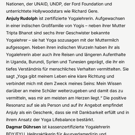
Nationen, der UNAID, UNDP, der Ford Foundation und
unterrichtete Hollywoodstars wie Richard Gere.
Anjuly Rudolph
ist zertifizierte Yogalehrerin. Aufgewachsen
in einer indischen Großfamilie von Yogis – neben ihrer Mutter
Tripta Bhanot sind sechs ihrer Geschwister bekannte
Yogalehrer – sie hat Yoga sozusagen mit der Muttermilch
aufgesogen. Neben ihren indischen Wurzeln haben ihr als
Yogalehrerin aber auch ihre Reisen und längeren Aufenthalte
in Uganda, Burundi, Syrien und Tunesien geprägt, die ihr ein
tiefes Verständnis für menschliches Verhalten vermittelten. Sie
sagt „Yoga gibt meinem Leben eine klare Richtung und
verbindet mich mit dem Zweck meines Seins: Mein Wissen
darüber an meine Schüler weiterzugeben und damit das zu
vermitteln, was mir am meisten am Herzen liegt.“ Die positive
Resonanz auf sie als Person und auf ihr Angebot empfindet
Anjuly als ein Geschenk, dass sie mit Dankbarkeit erfüllt und in
ihrem Ansatz der Yoga Lifebalance bestärkt.
Dagmar Dührsen
ist kassenzertifizierte Yogalehrerin
BDY/EYU, Heilpraktikerin für Ayurvedamedizin und