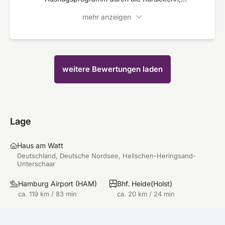
herzliche Atmosphäre und geschmackvolles
mehr anzeigen
Ambiente im Haus, das Beste war die
vegetarische Bio-Vollwerkost
weitere Bewertungen laden
Lage
Haus am Watt
Deutschland, Deutsche Nordsee, Hellschen-Heringsand-
Unterschaar
Hamburg Airport
(
HAM
)
Bhf. Heide(Holst)
ca. 119 km / 83 min
ca. 20 km / 24 min