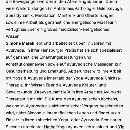
die Bewegungen werden in den Atem eingebunden. Durch
viele Weiterbildungen (in Antatomie/Pathologie, Gelenkeyoga,
Spiraldynamik, Meditation, Mantren- und Obertonsingen)
sowie ihre Arbeit als ganzheitliche energetische Masseurin
verfügt sie über ein großes medizinisch-energetisches
Wissen.
Simone Marek
lebt und arbeitet seit über 17 Jahren mit
Ayurveda. In ihrer Flensburger Praxis hat sie sich spezialisiert
auf ganzheitliche Ernährungsberatungen und
Konstitutionsanalysen sowie auf ayurvedische Massagen zur
Gesunderhaltung und Erhaltung. Abgerundet wird ihre Arbeit
mit Yoga & Ayurveda innerhalb der Yoga-Ayurveda-Chikitsa-
Therapie. Ihr Wissen über die Ayurveda Kräuter- und
Gewürzkunde „Dravyaguna“ fließt in ihre Arbeit als Ayurveda-
Therapeutin mit ein. Die Kunst des ayurvedischen Kochens,
welche im Ayurveda als alchemistischer Vorgang beschrieben
wird, nährt Simone in ihrem täglichen Leben und findet auch
Einsatz in ihren zahlreichen Yoga- oder Ayurveda-Seminaren.
Simone unterrichtet
Hatha
-Yoga ayurvedisch inspiriert und
Yin