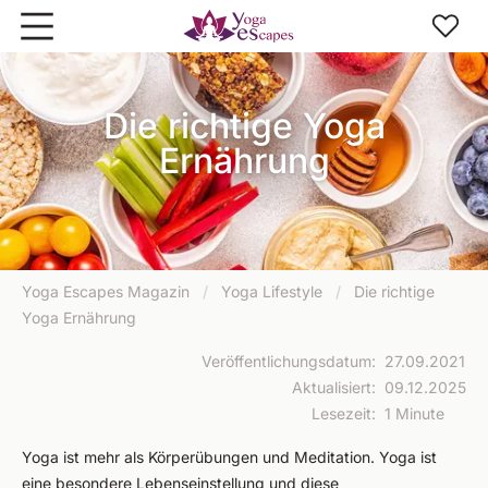
Zum Hauptinhalt springen
Die richtige Yoga
Ernährung
Yoga Escapes Magazin
/
Yoga Lifestyle
/
Die richtige
Yoga Ernährung
Veröffentlichungsdatum
:
27.09.2021
Aktualisiert
:
09.12.2025
Lesezeit
:
1 Minute
Yoga ist mehr als Körperübungen und Meditation. Yoga ist
eine besondere Lebenseinstellung und diese