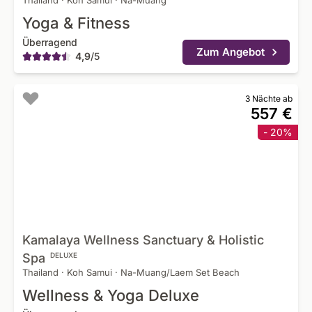
Thailand
·
Koh Samui
·
Na-Muang
Yoga & Fitness
Überragend
Zum Angebot
4,9
/
5
3 Nächte ab
557 €
- 20%
Kamalaya Wellness Sanctuary & Holistic
Spa
DELUXE
Thailand
·
Koh Samui
·
Na-Muang/Laem Set Beach
Wellness & Yoga Deluxe