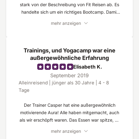
stark von der Beschreibung von Fit Reisen ab. Es
handelte sich um ein richtiges Bootcamp. Damit
hatte ich nicht gerechnet. ABER... Mir persönlich
mehr anzeigen
hat das seeehr gut gefallen. Ich werde mit
Sicherheit dahin zurückkehren. Obschon das
Programm anstrengend war, gingen alle
Teilnehmenden freiwillig (!) an ihre Grenzen. Dabei
Trainings, und Yogacamp war eine
muss betont werden, dass der Trainer Casper
außergewöhnliche Erfahrung
jeden sehr individuell behandelt. So kann m. M. n.
Elisabeth K.
ein junger, athletischer Erwachsener genauso viel
September 2019
Spaß haben und gefordert werden, wie ein
Alleinreisend | jünger als 30 Jahre | 4 - 8
weniger fitter Rentner im Alter von Anfang 60. Es
Tage
zählt der Wille und das Durchhaltevermögen.
Der Trainer Casper hat eine außergewöhnlich
motivierende Aura! Alle haben mitgemacht, auch
als wir erschöpft waren. Das Essen war spitze, es
hat mir viele Impulse gegeben mein Ernährung
mehr anzeigen
langfristig zu ändern.