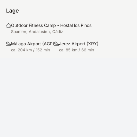
Reise war gut organisiert und alle Fragen wurden
vorher beantwortet. Kann ich nur
Lage
weiterempfehlen.
Outdoor Fitness Camp - Hostal los Pinos
Spanien, Andalusien, Cádiz
Málaga Airport
(
AGP
)
Jerez Airport
(
XRY
)
ca. 204 km / 152 min
ca. 85 km / 66 min