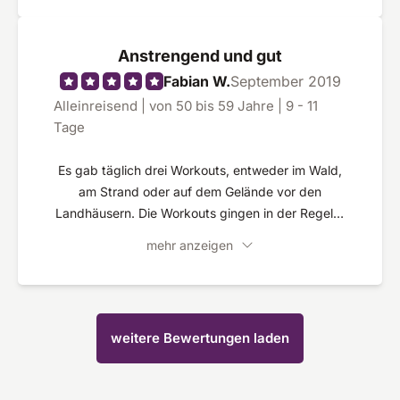
Anstrengend und gut
Fabian W.
September 2019
Alleinreisend | von 50 bis 59 Jahre | 9 - 11
Tage
Es gab täglich drei Workouts, entweder im Wald,
am Strand oder auf dem Gelände vor den
Landhäusern. Die Workouts gingen in der Regel 2
Stunden. Relativ trainiert war es trotzdem
mehr anzeigen
mitunter sehr anstrengend, hat mir persöhnlich
aber viele Impulse gegeben, von den Übungen
her und natürlich vom Essen. Ich habe in den 10
Tagen fast 3 Kilo abgenommen. Der Körper ist
weitere Bewertungen laden
durchtrainiert. Das Wetter beständig und warm.
Das ganze Konzept ist gut durchdacht und
Caspar vollbringt allein eine Meisterleistung. Die