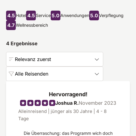
4.5
4.5
5.0
5.0
Hotel
Service
Anwendungen
Verpflegung
4.7
Wellnessbereich
4
Ergebnisse
Relevanz zuerst
Alle Reisenden
Hervorragend!
Joshua R.
November 2023
Alleinreisend | jünger als 30 Jahre | 4 - 8
Tage
Die Überraschung: das Programm wich doch