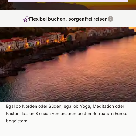
Flexibel buchen, sorgenfrei reisen
Europa – Genießen Sie die Vielfalt des
Kontinents
Europa, der Kontinent mit der größten Vielfalt. Zahlreiche
Länder, Kulturen, Städte und Landschaften gibt es hier zu
entdecken. Der Süden Europas besticht mit seinen
mediterranen Landschaften und dem positiven Lebensgefühl,
der Norden vor allen Dingen mit seiner bezaubernden Natur.
Egal ob Norden oder Süden, egal ob Yoga, Meditation oder
Fasten, lassen Sie sich von unseren besten Retreats in Europa
begeistern.