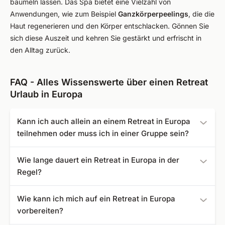
baumeln lassen. Das Spa bietet eine Vielzahl von
Anwendungen, wie zum Beispiel
Ganzkörperpeelings
, die die
Haut regenerieren und den Körper entschlacken. Gönnen Sie
sich diese Auszeit und kehren Sie gestärkt und erfrischt in
den Alltag zurück.
FAQ - Alles Wissenswerte über einen Retreat
Urlaub in Europa
Kann ich auch allein an einem Retreat in Europa
teilnehmen oder muss ich in einer Gruppe sein?
Die meisten Retreats bieten die Möglichkeit, allein oder in
Wie lange dauert ein Retreat in Europa in der
einer Gruppe teilzunehmen. Yogaescapes.de bietet aber
Regel?
auch spezielle Angebote für Gruppenreisen zu Retreats in
Europa an.
Retreats innerhalb Europas können Sie bereits ab 3
Wie kann ich mich auf ein Retreat in Europa
Nächten buchen.
vorbereiten?