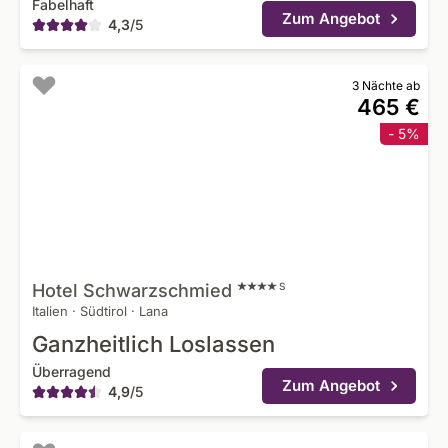
Fabelhaft
Zum Angebot
4,3
/
5
3 Nächte ab
465 €
- 5%
Hotel
Schwarzschmied
S
Italien
·
Südtirol
·
Lana
Ganzheitlich Loslassen
Überragend
Zum Angebot
4,9
/
5