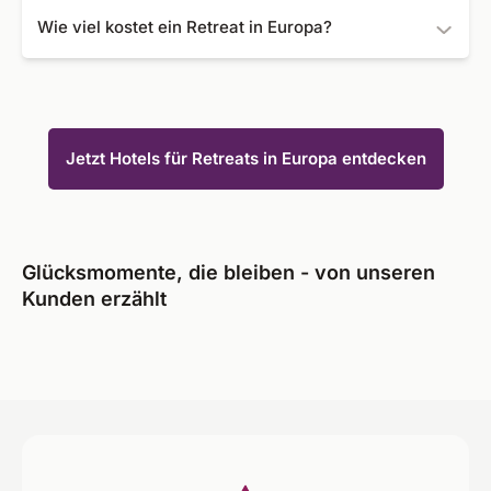
Je nach Art des Retreats gibt es verschiedene
Wie viel kostet ein Retreat in Europa?
Möglichkeiten, sich auf die Erfahrung vorzubereiten. Es
kann hilfreich sein, sich über das Thema zu informieren
Der Preis hängt von der Dauer und von der Destination
und sich auch schon einmal mit den Praktiken
ab. Ein Angebot für ein Retreat in Europa können Sie
auseinanderzusetzen, die im Retreat angeboten werden.
schon ab ca. 37 € buchen.
Jetzt Hotels für Retreats in Europa entdecken
Glücksmomente, die bleiben - von unseren
Kunden erzählt