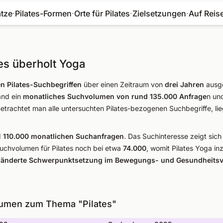
ätze
·
Pilates-Formen
·
Orte für Pilates
·
Zielsetzungen
·
Auf Reis
es überholt Yoga
en Pilates-Suchbegriffen
über einen Zeitraum von
drei Jahren
ausge
and ein
monatliches Suchvolumen von rund 135.000 Anfrage
n un
Betrachtet man alle untersuchten Pilates-bezogenen Suchbegriffe, l
d
110.000 monatlichen Suchanfragen
. Das Suchinteresse zeigt sich 
uchvolumen für Pilates noch bei etwa
74.000
, womit Pilates Yoga in
ränderte Schwerpunktsetzung im Bewegungs- und Gesundheitsv
umen zum Thema "Pilates"