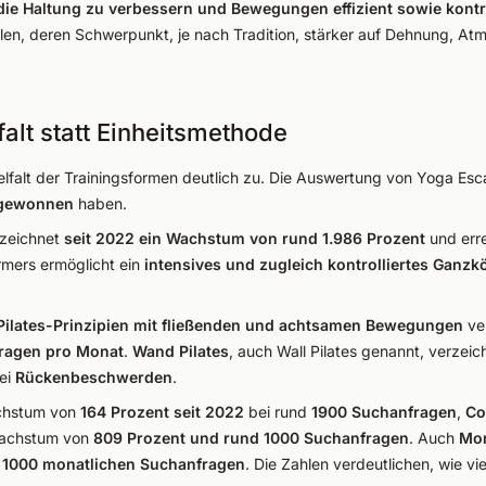
 die Haltung zu verbessern und Bewegungen effizient sowie kontr
ilen, deren Schwerpunkt, je nach Tradition, stärker auf Dehnung, Atm
falt statt Einheitsmethode
lfalt der Trainingsformen deutlich zu. Die Auswertung von Yoga Esca
g gewonnen
haben.
rzeichnet
seit 2022 ein Wachstum von rund 1.986 Prozent
und erre
rmers ermöglicht ein
intensives und zugleich kontrolliertes Ganzk
Pilates-Prinzipien mit fließenden und achtsamen Bewegungen
ve
ragen pro Monat
.
Wand Pilates
, auch Wall Pilates genannt, verzeic
ei
Rückenbeschwerden
.
chstum von
164 Prozent seit 2022
bei rund
1900 Suchanfragen
,
Co
achstum von
809 Prozent und rund 1000 Suchanfragen
. Auch
Mom
d
1000 monatlichen Suchanfragen
. Die Zahlen verdeutlichen, wie viel