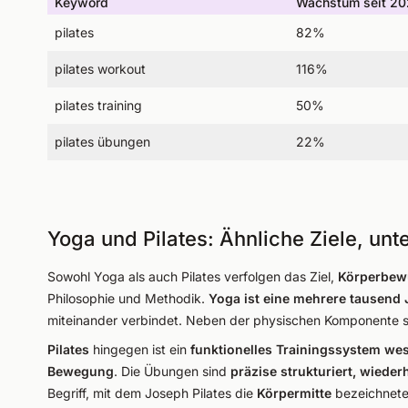
Keyword
Wachstum seit 2
pilates
82%
pilates workout
116%
pilates training
50%
pilates übungen
22%
Yoga und Pilates: Ähnliche Ziele, un
Sowohl Yoga als auch Pilates verfolgen das Ziel,
Körperbewu
Philosophie und Methodik.
Yoga ist eine mehrere tausend J
miteinander verbindet. Neben der physischen Komponente s
Pilates
hingegen ist ein
funktionelles Trainingssystem we
Bewegung
. Die Übungen sind
präzise strukturiert, wiede
Begriff, mit dem Joseph Pilates die
Körpermitte
bezeichnete