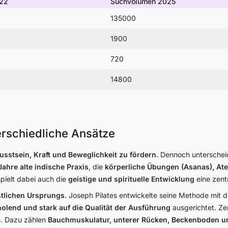
022
Suchvolumen 2025
135000
1900
720
14800
terschiedliche Ansätze
sstsein, Kraft und Beweglichkeit zu fördern
. Dennoch unterschei
ahre alte indische Praxis
, die
körperliche Übungen (Asanas), At
pielt dabei auch die
geistige und spirituelle Entwicklung
eine zentr
stlichen Ursprungs
. Joseph Pilates entwickelte seine Methode mit
rholend und stark auf die Qualität der Ausführung
ausgerichtet. Ze
. Dazu zählen
Bauchmuskulatur, unterer Rücken, Beckenboden u