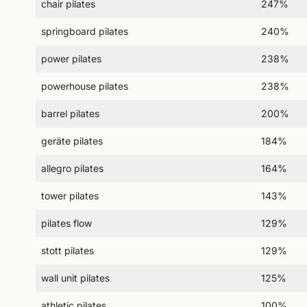
chair pilates
247%
springboard pilates
240%
power pilates
238%
powerhouse pilates
238%
barrel pilates
200%
geräte pilates
184%
allegro pilates
164%
tower pilates
143%
pilates flow
129%
stott pilates
129%
wall unit pilates
125%
athletic pilates
100%