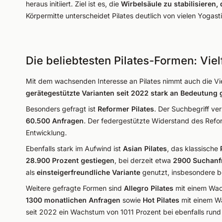
heraus initiiert. Ziel ist es, die
Wirbelsäule zu stabilisieren,
Körpermitte unterscheidet Pilates deutlich von vielen Yogast
Die beliebtesten Pilates-Formen: Viel
Mit dem wachsenden Interesse an Pilates nimmt auch die Vie
gerätegestützte Varianten seit 2022 stark an Bedeutun
Besonders gefragt ist
Reformer Pilates
. Der Suchbegriff ve
60.500 Anfragen
. Der federgestützte Widerstand des Refo
Entwicklung.
Ebenfalls stark im Aufwind ist
Asian Pilates
, das klassische
28.900 Prozent gestiegen
, bei derzeit etwa
2900 Suchanf
als
einsteigerfreundliche Variante
genutzt, insbesondere b
Weitere gefragte Formen sind
Allegro Pilates
mit einem Wa
1300 monatlichen Anfragen
sowie
Hot Pilates
mit einem W
seit 2022 ein Wachstum von 1011 Prozent bei ebenfalls run