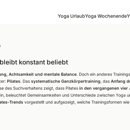
Yoga Urlaub
Yoga Wochenende
Y
?
leibt konstant beliebt
ung, Achtsamkeit und mentale Balance
. Doch ein anderes Trainin
ter:
Pilates
. Das
systematische Ganzkörpertraining
, das
Anfang d
yse des Suchverhaltens zeigt, dass Pilates
in den vergangenen vier
ein, beleuchtet Gemeinsamkeiten und Unterschiede zwischen Yoga un
lates-Trends
vorgestellt und aufgezeigt, welche Trainingsformen wie R