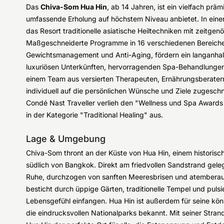
Das
Chiva-Som Hua Hin
, ab 14 Jahren, ist ein vielfach prä
umfassende Erholung auf höchstem Niveau anbietet. In eine
das Resort traditionelle asiatische Heiltechniken mit zeitge
Maßgeschneiderte Programme in 16 verschiedenen Bereichen
Gewichtsmanagement und Anti-Aging, fördern ein langanhalt
luxuriösen Unterkünften, hervorragenden Spa-Behandlunge
einem Team aus versierten Therapeuten, Ernährungsberatern 
individuell auf die persönlichen Wünsche und Ziele zugeschn
Condé Nast Traveller verlieh den "Wellness und Spa Award
in der Kategorie "Traditional Healing" aus.
Lage & Umgebung
Chiva-Som thront an der Küste von Hua Hin, einem historisc
südlich von Bangkok. Direkt am friedvollen Sandstrand gel
Ruhe, durchzogen von sanften Meeresbrisen und atember
besticht durch üppige Gärten, traditionelle Tempel und puls
Lebensgefühl einfangen. Hua Hin ist außerdem für seine köni
die eindrucksvollen Nationalparks bekannt. Mit seiner Strand