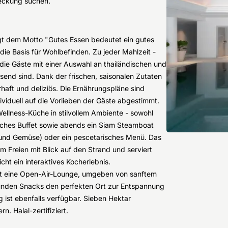
deckung suchen.
gt dem Motto "Gutes Essen bedeutet ein gutes
e Basis für Wohlbefinden. Zu jeder Mahlzeit -
ie Gäste mit einer Auswahl an thailändischen und
ssend sind. Dank der frischen, saisonalen Zutaten
rhaft und deliziös. Die Ernährungspläne sind
viduell auf die Vorlieben der Gäste abgestimmt.
llness-Küche in stilvollem Ambiente - sowohl
isches Buffet sowie abends ein Siam Steamboat
 und Gemüse) oder ein pescetarisches Menü. Das
m Freien mit Blick auf den Strand und serviert
ht ein interaktives Kocherlebnis.
t eine Open-Air-Lounge, umgeben von sanftem
unden Snacks den perfekten Ort zur Entspannung
ist ebenfalls verfügbar. Sieben Hektar
. Halal-zertifiziert.