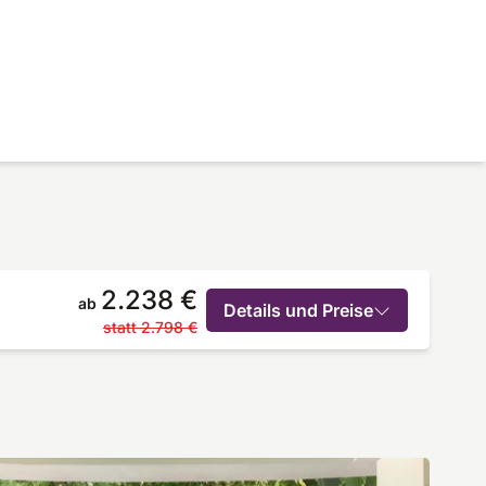
2.238 €
ab
Details und Preise
statt
2.798 €