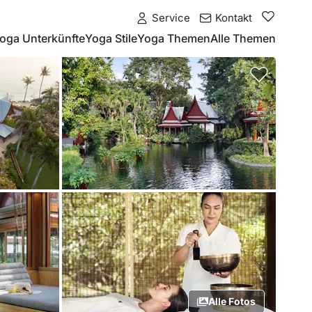
Service
Kontakt
oga Unterkünfte
Yoga Stile
Yoga Themen
Alle Themen
Alle Fotos