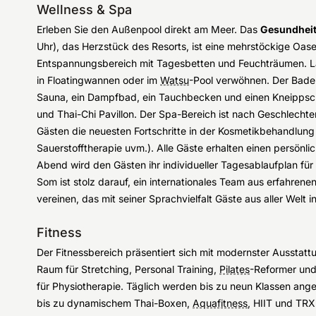
Wellness & Spa
Erleben Sie den Außenpool direkt am Meer. Das
Gesundheit
Uhr), das Herzstück des Resorts, ist eine mehrstöckige Oa
Entspannungsbereich mit Tagesbetten und Feuchträumen. La
in Floatingwannen oder im
Watsu
-Pool verwöhnen. Der Badep
Sauna, ein Dampfbad, ein Tauchbecken und einen Kneippsc
und Thai-Chi Pavillon. Der Spa-Bereich ist nach Geschlecht
Gästen die neuesten Fortschritte in der Kosmetikbehandlun
Sauerstofftherapie uvm.). Alle Gäste erhalten einen persönl
Abend wird den Gästen ihr individueller Tagesablaufplan fü
Som ist stolz darauf, ein internationales Team aus erfahren
vereinen, das mit seiner Sprachvielfalt Gäste aus aller Welt in
Fitness
Der Fitnessbereich präsentiert sich mit modernster Ausstattu
Raum für Stretching, Personal Training,
Pilates
-Reformer und
für Physiotherapie. Täglich werden bis zu neun Klassen a
bis zu dynamischem Thai-Boxen,
Aquafitness
, HIIT und TRX