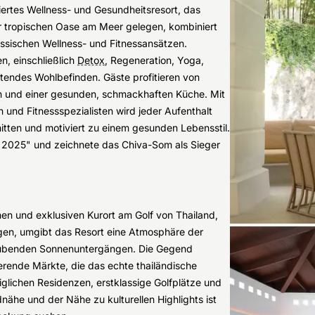
miertes Wellness- und Gesundheitsresort, das
r tropischen Oase am Meer gelegen, kombiniert
nössischen Wellness- und Fitnessansätzen.
, einschließlich
Detox
, Regeneration, Yoga,
endes Wohlbefinden. Gäste profitieren von
n und einer gesunden, schmackhaften Küche. Mit
und Fitnessspezialisten wird jeder Aufenthalt
itten und motiviert zu einem gesunden Lebensstil.
s 2025" und zeichnete das Chiva-Som als Sieger
hen und exklusiven Kurort am Golf von Thailand,
egen, umgibt das Resort eine Atmosphäre der
aubenden Sonnenuntergängen. Die Gegend
ierende Märkte, die das echte thailändische
glichen Residenzen, erstklassige Golfplätze und
nähe und der Nähe zu kulturellen Highlights ist