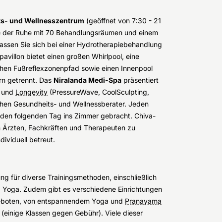
s- und Wellnesszentrum
(geöffnet von 7:30 - 21
se der Ruhe mit 70 Behandlungsräumen und einem
ssen Sie sich bei einer Hydrotherapiebehandlung
avillon bietet einen großen Whirlpool, eine
hen Fußreflexzonenpfad sowie einen Innenpool
ern getrennt. Das
Niralanda Medi-Spa
präsentiert
g und
Longevity
(PressureWave, CoolSculpting,
ichen Gesundheits- und Wellnessberater. Jeden
r den folgenden Tag ins Zimmer gebracht. Chiva-
en Ärzten, Fachkräften und Therapeuten zu
dividuell betreut.
ng für diverse Trainingsmethoden, einschließlich
 Yoga. Zudem gibt es verschiedene Einrichtungen
ngeboten, von entspannendem Yoga und
Pranayama
 (einige Klassen gegen Gebühr). Viele dieser