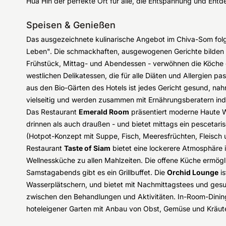
Hua Hin der perfekte Ort für alle, die Entspannung und Ent
Speisen & Genießen
Das ausgezeichnete kulinarische Angebot im Chiva-Som fol
Leben". Die schmackhaften, ausgewogenen Gerichte bilden di
Frühstück, Mittag- und Abendessen - verwöhnen die Köche d
westlichen Delikatessen, die für alle Diäten und Allergien pa
aus den Bio-Gärten des Hotels ist jedes Gericht gesund, nah
vielseitig und werden zusammen mit Ernährungsberatern indi
Das Restaurant
Emerald Room
präsentiert moderne Haute We
drinnen als auch draußen - und bietet mittags ein pescetar
(Hotpot-Konzept mit Suppe, Fisch, Meeresfrüchten, Fleisch
Restaurant
Taste of Siam
bietet eine lockerere Atmosphäre i
Wellnessküche zu allen Mahlzeiten. Die offene Küche ermöglic
Samstagabends gibt es ein Grillbuffet. Die
Orchid Lounge
is
Wasserplätschern, und bietet mit Nachmittagstees und ges
zwischen den Behandlungen und Aktivitäten. In-Room-Dining 
hoteleigener Garten mit Anbau von Obst, Gemüse und Kräutern